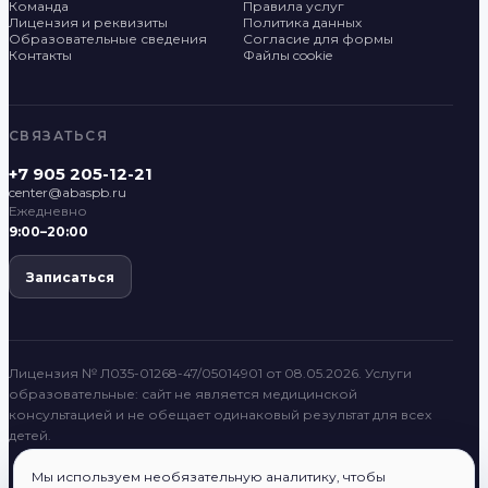
Команда
Правила услуг
Лицензия и реквизиты
Политика данных
Образовательные сведения
Согласие для формы
Контакты
Файлы cookie
СВЯЗАТЬСЯ
+7 905 205-12-21
center@abaspb.ru
Ежедневно
9:00–20:00
Записаться
Лицензия № Л035-01268-47/05014901 от 08.05.2026. Услуги
образовательные: сайт не является медицинской
консультацией и не обещает одинаковый результат для всех
детей.
Мы используем необязательную аналитику, чтобы