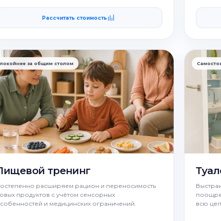
Рассчитать стоимость
покойнее за общим столом
Самостоя
Пищевой тренинг
Туал
остепенно расширяем рацион и переносимость
Выстраи
овых продуктов с учётом сенсорных
поощре
собенностей и медицинских ограничений.
всю цеп