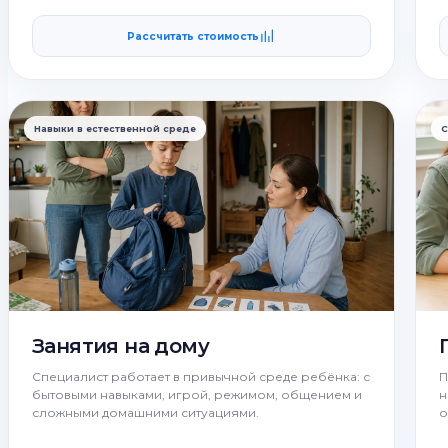
Рассчитать стоимость
Навыки в естественной среде
С
Занятия на дому
Специалист работает в привычной среде ребёнка: с
П
бытовыми навыками, игрой, режимом, общением и
н
сложными домашними ситуациями.
о