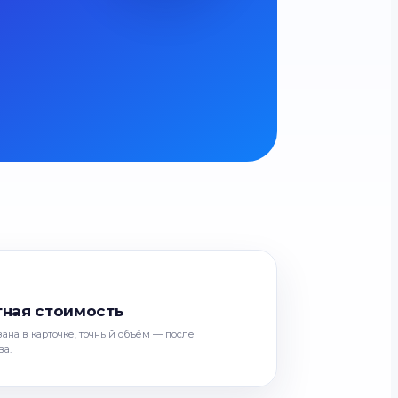
тная стоимость
зана в карточке, точный объём — после
ва.