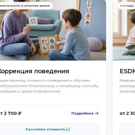
езопасность и качество жизни
1–4 года
Коррекция поведения
ESD
щем причину сложного поведения и обучаем
Развив
ебёнка более безопасному и понятному способу
имитаци
ообщать о своих потребностях.
естеств
т 2 700 ₽
от 2 3
Подробнее
Рассчитать стоимость