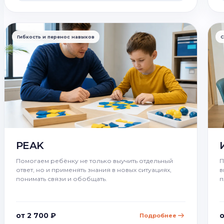
Гибкость и перенос навыков
С
PEAK
Помогаем ребёнку не только выучить отдельный
П
ответ, но и применять знания в новых ситуациях,
в
понимать связи и обобщать.
п
от 2 700 ₽
о
Подробнее