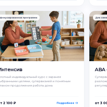
фокусированная программа
Для сем
Интенсив
ABA 
лотный индивидуальный курс с заранее
Суперви
ыбранными целями, супервизией и понятным
разложи
ланом продолжения работы дома.
регуля
т 2 100 ₽
от 3 0
Подробнее