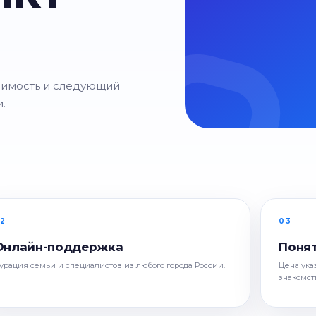
оимость и следующий
.
2
03
Онлайн-поддержка
Поня
урация семьи и специалистов из любого города России.
Цена ука
знакомст