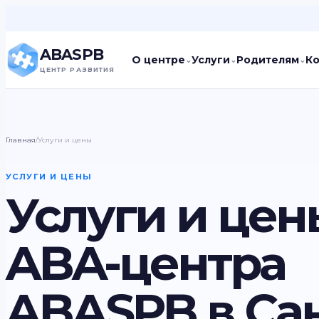
ABASPB
О центре
Услуги
Родителям
К
⌄
⌄
⌄
ЦЕНТР РАЗВИТИЯ
Главная
/
Услуги и цены
УСЛУГИ И ЦЕНЫ
Услуги и цен
ABA-центра
ABASPB в Сан