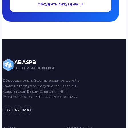
Обсудить ситуацию
ABASPB
ЦЕНТР РАЗВИТИЯ
Образовательный центр развития детей в
Санкт-Петербурге. Услуги оказывает ИП
Ковалевский Вадим Олегович, ИНН
470317832300, ОГРНИП 322470400091256.
TG
VK
MAX