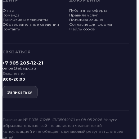
ЦЕНТР
ДОКУМЕНТЫ
О нас
Публичная оферта
Команда
Правила услуг
Лицензия и реквизиты
Политика данных
Образовательные сведения
Согласие для формы
Контакты
Файлы cookie
СВЯЗАТЬСЯ
+7 905 205-12-21
center@abaspb.ru
Ежедневно
9:00–20:00
Записаться
Лицензия № Л035-01268-47/05014901 от 08.05.2026. Услуги
образовательные: сайт не является медицинской
консультацией и не обещает одинаковый результат для всех
детей.