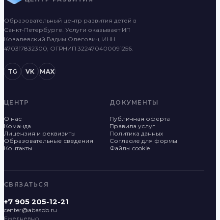
Образовательный центр развития детей в
Санкт-Петербурге. Услуги оказывает ИП
Ковалевский Вадим Олегович, ИНН
470317832300, ОГРНИП 322470400091256.
TG
VK
MAX
ЦЕНТР
ДОКУМЕНТЫ
О нас
Публичная оферта
Команда
Правила услуг
Лицензия и реквизиты
Политика данных
Образовательные сведения
Согласие для формы
Контакты
Файлы cookie
СВЯЗАТЬСЯ
+7 905 205-12-21
center@abaspb.ru
Ежедневно