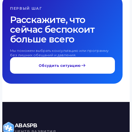
ПЕРВЫЙ ШАГ
Расскажите, что
сейчас беспокоит
больше всего
Мы поможем выбрать консультацию или программу
без лишних обещаний и давления.
Обсудить ситуацию
ABASPB
ЦЕНТР РАЗВИТИЯ