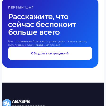
ПЕРВЫЙ ШАГ
Расскажите, что
сейчас беспокоит
больше всего
Мы поможем выбрать консультацию или программу
без лишних обещаний и давления.
Обсудить ситуацию
ABASPB