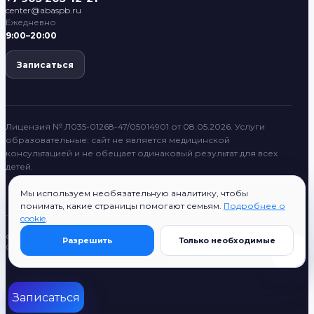
center@abaspb.ru
Ежедневно
9:00–20:00
Записаться
Лицензия № Л035-01268-47/05014901 от 08.05.2026. Услуги
образовательные: сайт не является медицинской
консультацией и не обещает одинаковый результат для всех
детей.
Мы используем необязательную аналитику, чтобы
понимать, какие страницы помогают семьям.
Подробнее о
cookie
.
© 2022–2026 ABASPB
Разрешить
Только необходимые
Согласие на публикацию
Поиск
Все разделы
ABASPB System
Записаться