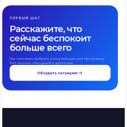
ПЕРВЫЙ ШАГ
Расскажите, что
сейчас беспокоит
больше всего
Мы поможем выбрать консультацию или программу
без лишних обещаний и давления.
Обсудить ситуацию