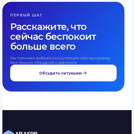
ПЕРВЫЙ ШАГ
Расскажите, что
сейчас беспокоит
больше всего
Мы поможем выбрать консультацию или программу
без лишних обещаний и давления.
Обсудить ситуацию