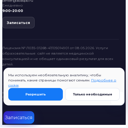
center@abaspb.ru
Ежедневно
9:00–20:00
Записаться
Лицензия № Л035-01268-47/05014901 от 08.05.2026. Услуги
образовательные: сайт не является медицинской
консультацией и не обещает одинаковый результат для всех
детей.
Мы используем необязательную аналитику, чтобы
понимать, какие страницы помогают семьям.
Подробнее о
cookie
.
© 2022–2026 ABASPB
Разрешить
Только необходимые
Согласие на публикацию
Поиск
Все разделы
ABASPB System
Записаться