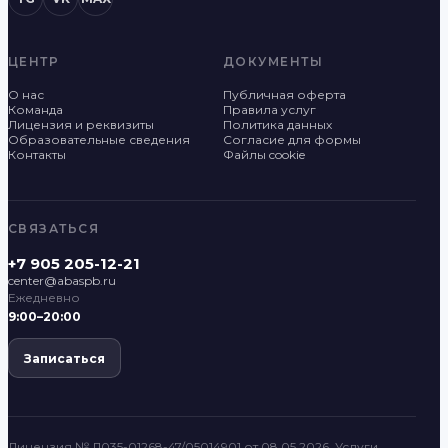
ЦЕНТР
ДОКУМЕНТЫ
О нас
Публичная оферта
Команда
Правила услуг
Лицензия и реквизиты
Политика данных
Образовательные сведения
Согласие для формы
Контакты
Файлы cookie
СВЯЗАТЬСЯ
+7 905 205-12-21
center@abaspb.ru
Ежедневно
9:00–20:00
Записаться
Лицензия № Л035-01268-47/05014901 от 08.05.2026. Услуги