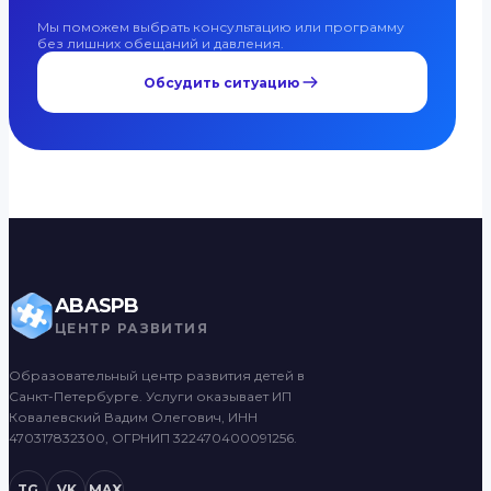
Мы поможем выбрать консультацию или программу
без лишних обещаний и давления.
Обсудить ситуацию
ABASPB
ЦЕНТР РАЗВИТИЯ
Образовательный центр развития детей в
Санкт-Петербурге. Услуги оказывает ИП
Ковалевский Вадим Олегович, ИНН
470317832300, ОГРНИП 322470400091256.
TG
VK
MAX