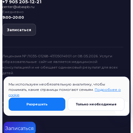
+7 905 205-12-21
center@abaspb.ru
Ежедневно
9:00–20:00
Записаться
Лицензия № Л035-01268-47/05014901 от 08.05.2026. Услуги
образовательные: сайт не является медицинской
консультацией и не обещает одинаковый результат для всех
детей.
Мы используем необязательную аналитику, чтобы
понимать, какие страницы помогают семьям.
Подробнее о
cookie
.
© 2022–2026 ABASPB
Разрешить
Только необходимые
Согласие на публикацию
Поиск
Все разделы
ABASPB System
Записаться