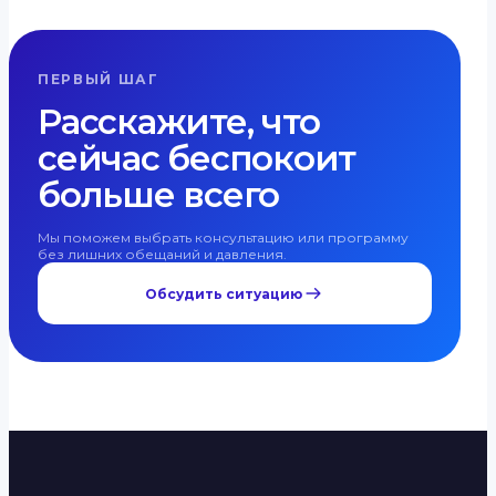
ПЕРВЫЙ ШАГ
Расскажите, что
сейчас беспокоит
больше всего
Мы поможем выбрать консультацию или программу
без лишних обещаний и давления.
Обсудить ситуацию