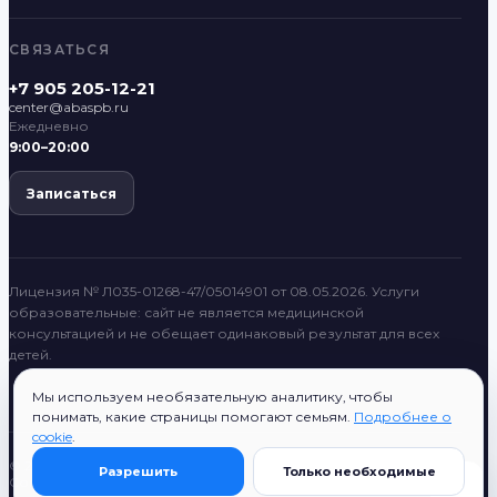
СВЯЗАТЬСЯ
+7 905 205-12-21
center@abaspb.ru
Ежедневно
9:00–20:00
Записаться
Лицензия № Л035-01268-47/05014901 от 08.05.2026. Услуги
образовательные: сайт не является медицинской
консультацией и не обещает одинаковый результат для всех
детей.
Мы используем необязательную аналитику, чтобы
понимать, какие страницы помогают семьям.
Подробнее о
cookie
.
© 2022–2026 ABASPB
Разрешить
Только необходимые
Согласие на публикацию
Поиск
Все разделы
ABASPB System