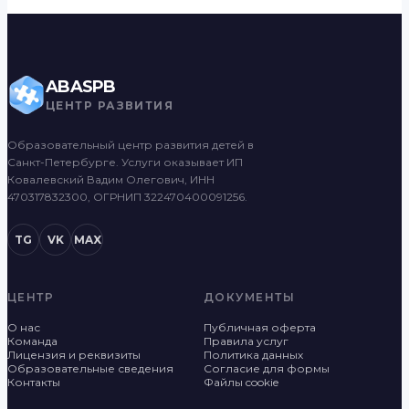
ABASPB
ЦЕНТР РАЗВИТИЯ
Образовательный центр развития детей в
Санкт-Петербурге. Услуги оказывает ИП
Ковалевский Вадим Олегович, ИНН
470317832300, ОГРНИП 322470400091256.
TG
VK
MAX
ЦЕНТР
ДОКУМЕНТЫ
О нас
Публичная оферта
Команда
Правила услуг
Лицензия и реквизиты
Политика данных
Образовательные сведения
Согласие для формы
Контакты
Файлы cookie