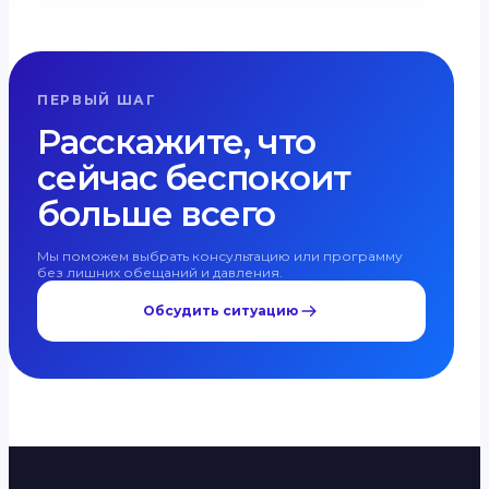
ПЕРВЫЙ ШАГ
Расскажите, что
сейчас беспокоит
больше всего
Мы поможем выбрать консультацию или программу
без лишних обещаний и давления.
Обсудить ситуацию