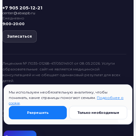
+7 905 205-12-21
center@abaspb.ru
Ежедневно
9:00–20:00
Записаться
Лицензия № Л035-01268-47/05014901 от 08.05.2026. Услуги
образовательные: сайт не является медицинской
консультацией и не обещает одинаковый результат для всех
детей.
Мы используем необязательную аналитику, чтобы
понимать, какие страницы помогают семьям.
Подробнее о
cookie
.
© 2022–2026 ABASPB
Разрешить
Только необходимые
Согласие на публикацию
Поиск
Все разделы
ABASPB System