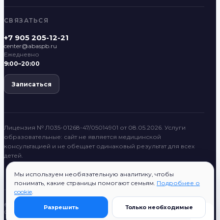
СВЯЗАТЬСЯ
+7 905 205-12-21
center@abaspb.ru
Ежедневно
9:00–20:00
Записаться
Лицензия № Л035-01268-47/05014901 от 08.05.2026. Услуги
образовательные: сайт не является медицинской
консультацией и не обещает одинаковый результат для всех
детей.
Мы используем необязательную аналитику, чтобы
понимать, какие страницы помогают семьям.
Подробнее о
cookie
.
© 2022–2026 ABASPB
Разрешить
Только необходимые
Согласие на публикацию
Поиск
Все разделы
ABASPB System