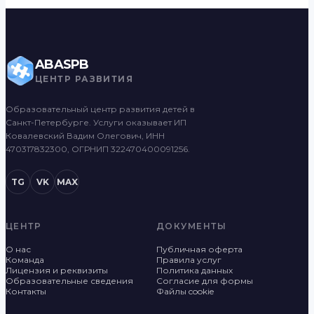
ABASPB
ЦЕНТР РАЗВИТИЯ
Образовательный центр развития детей в
Санкт-Петербурге. Услуги оказывает ИП
Ковалевский Вадим Олегович, ИНН
470317832300, ОГРНИП 322470400091256.
TG
VK
MAX
ЦЕНТР
ДОКУМЕНТЫ
О нас
Публичная оферта
Команда
Правила услуг
Лицензия и реквизиты
Политика данных
Образовательные сведения
Согласие для формы
Контакты
Файлы cookie